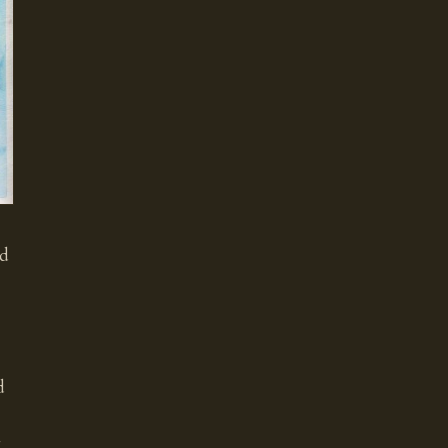
od
d
g