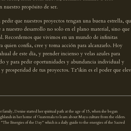
n nuestro propósito de ser.
ra pedir que nuestros proyectos tengan una buena estrella, q
 a nuestro desarrollo no solo en el plano material, sino que
al. Recordemos que vivimos en un mundo de infinitas
ra quien confía, cree y toma acción para alcanzarlo. Hoy
ahual de este día, y prender incienso y velas azules para
ido y para pedir oportunidades y abundancia individual y
 y prosperidad de tus proyectos. Tz’ikin es el poder que ele
r family, Denise started her spiritual path at the age of 15, when she began
highlands in her home of Guatemala to learn about Maya culture from the elders.
k "The Energies of the Day" which is a daily guide to the energies of the Sacred