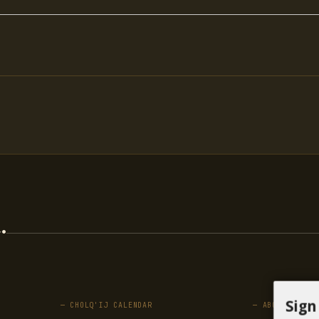
.
Sign
— CHOLQ'IJ CALENDAR
— ABOUT