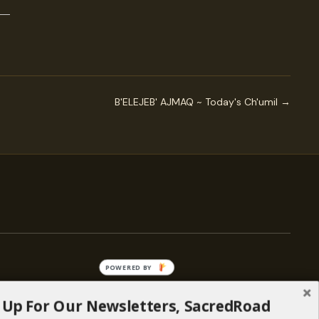
B'ELEJEB' AJMAQ ~ Today's Ch'umil →
POWERED BY
 Up For Our Newsletters, SacredRoad
— ENGAGE