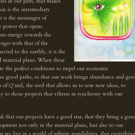
ties in our path, that makes
kin is the intermediary
t is the messenger of
the power that opens
e our energy towards the
rges with that of the
ted to the earthly, it is the
nd material plane. When these
te the perfect conditions to impel our economic
ave good paths, so that our work brings abundance and go
a of Q’anil, the seed that allows us to sow new ideas, to
ay to those projects that vibrate in synchrony with our
ask that our projects have a good star, that they bring a goo
lopment not only in the material plane, but also to our
 we live in a world of infinite possibilities, that everythin