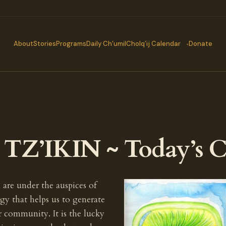
About
Stories
Programs
Daily Ch’umil
Cholq’ij Calendar
Donate
Z’IKIN ~ Today’s C
are under the auspices of
gy that helps us to generate
r community. It is the lucky