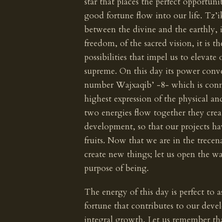
star that places the perfect opportuni
good fortune flow into our life. Tz’i
between the divine and the earthly, i
freedom, of the sacred vision, it is 
possibilities that impel us to elevat
supreme. On this day its power conve
number Wajxaqib’ -8- which is connec
highest expression of the physical a
two energies flow together they crea
development, so that our projects h
fruits. Now that we are in the trecen
create new things; let us open the w
purpose of being.
The energy of this day is perfect to 
fortune that contributes to our deve
integral growth. Let us remember that