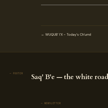
← WUQUB' I'X ~ Today's Ch'umil
— FOOTER
Saq' B'e — the white road
— NEWSLETTER