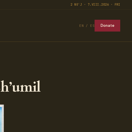
2 NO'J · 7.VIII.2026 · FRI
Donate
EN / ES
h’umil