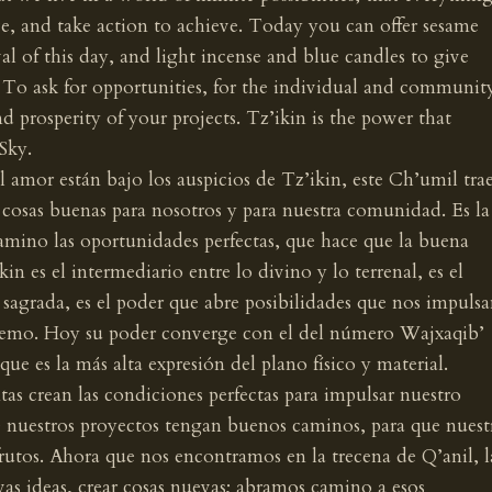
eve, and take action to achieve. Today you can offer sesame
al of this day, and light incense and blue candles to give
 To ask for opportunities, for the individual and communit
 prosperity of your projects. Tz’ikin is the power that
Sky.
l amor están bajo los auspicios de Tz’ikin, este Ch’umil tra
cosas buenas para nosotros y para nuestra comunidad. Es la
amino las oportunidades perfectas, que hace que la buena
kin es el intermediario entre lo divino y lo terrenal, es el
n sagrada, es el poder que abre posibilidades que nos impuls
upremo. Hoy su poder converge con el del número Wajxaqib’
que es la más alta expresión del plano físico y material.
as crean las condiciones perfectas para impulsar nuestro
e nuestros proyectos tengan buenos caminos, para que nuest
rutos. Ahora que nos encontramos en la trecena de Q’anil, l
as ideas, crear cosas nuevas; abramos camino a esos