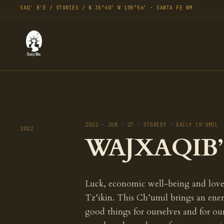
SAQ' B'E / STORIES / N 35°40′ W 105°56′ · SANTA FE NM
2022 · JUN · 27 · STORIES · DAILY CH'UMIL
2022
WAJXAQIB’ T
Luck, economic well-being and love 
Tz’ikin. This Ch’umil brings an ener
good things for ourselves and for ou