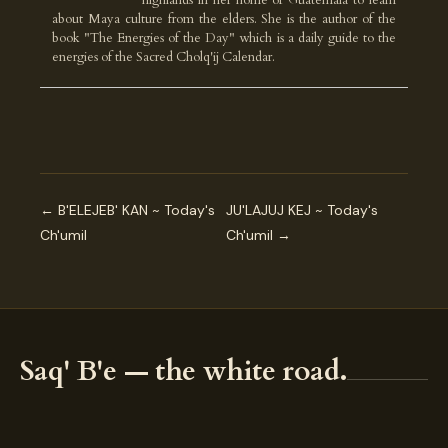
highlands in her home of Guatemala to learn
about Maya culture from the elders. She is the author of the
book "The Energies of the Day" which is a daily guide to the
energies of the Sacred Cholq'ij Calendar.
← B'ELEJEB' KAN ~ Today's
JU'LAJUJ KEJ ~ Today's
Ch'umil
Ch'umil →
Saq' B'e — the white road.