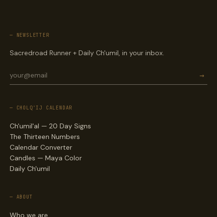
— NEWSLETTER
Sacredroad Runner + Daily Ch'umil, in your inbox.
→
— CHOLQ'IJ CALENDAR
Ch'umil'al — 20 Day Signs
The Thirteen Numbers
Calendar Converter
Candles — Maya Color
Daily Ch'umil
— ABOUT
Who we are