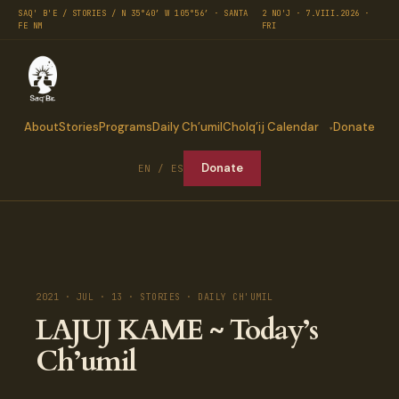
SAQ' B'E / STORIES / N 35°40′ W 105°56′ · SANTA
2 NO'J · 7.VIII.2026 ·
FE NM
FRI
About
Stories
Programs
Daily Ch’umil
Cholq’ij Calendar
Donate
Donate
EN / ES
2021 · JUL · 13 · STORIES · DAILY CH'UMIL
LAJUJ KAME ~ Today’s
Ch’umil