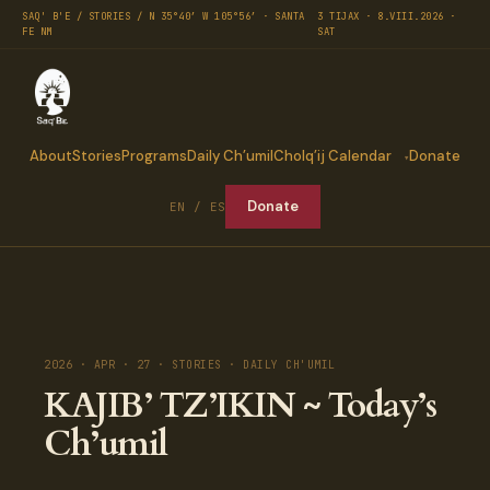
SAQ' B'E / STORIES / N 35°40′ W 105°56′ · SANTA
3 TIJAX · 8.VIII.2026 ·
FE NM
SAT
About
Stories
Programs
Daily Ch’umil
Cholq’ij Calendar
Donate
Donate
EN / ES
2026 · APR · 27 · STORIES · DAILY CH'UMIL
KAJIB’ TZ’IKIN ~ Today’s
Ch’umil