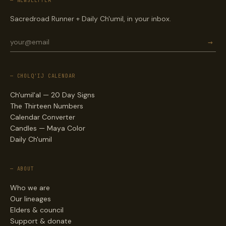
— NEWSLETTER
Sacredroad Runner + Daily Ch'umil, in your inbox.
→
— CHOLQ'IJ CALENDAR
Ch'umil'al — 20 Day Signs
The Thirteen Numbers
Calendar Converter
Candles — Maya Color
Daily Ch'umil
— ABOUT
Who we are
Our lineages
Elders & council
Support & donate