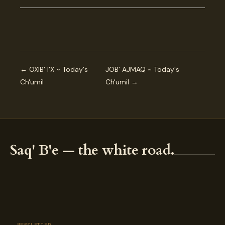
← OXIB' I'X ~ Today's
JOB' AJMAQ ~ Today's
Ch'umil
Ch'umil →
Saq' B'e — the white road.