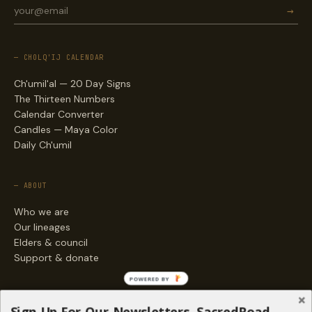
→
— CHOLQ'IJ CALENDAR
Ch'umil'al — 20 Day Signs
The Thirteen Numbers
Calendar Converter
Candles — Maya Color
Daily Ch'umil
— ABOUT
Who we are
Our lineages
Elders & council
Support & donate
POWERED BY
— ENGAGE
Sign Up For Our Newsletters, SacredRoad