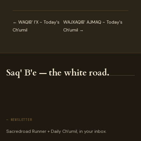
← WAQIB' I'X ~ Today's
WAJXAQIB' AJMAQ ~ Today's
Ch'umil
Ch'umil →
Saq' B'e — the white road.
— NEWSLETTER
Sacredroad Runner + Daily Ch'umil, in your inbox.