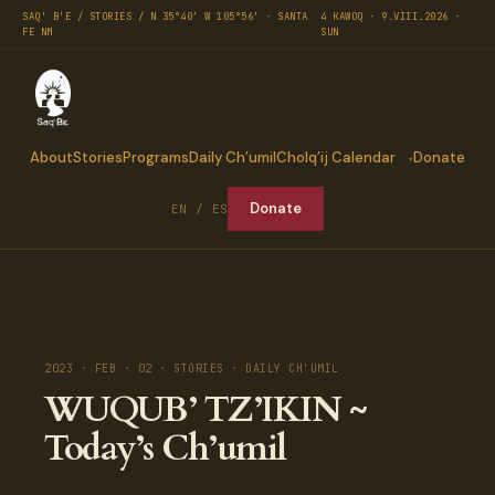
SAQ' B'E / STORIES / N 35°40′ W 105°56′ · SANTA
4 KAWOQ · 9.VIII.2026 ·
FE NM
SUN
About
Stories
Programs
Daily Ch’umil
Cholq’ij Calendar
Donate
Donate
EN / ES
2023 · FEB · 02 · STORIES · DAILY CH'UMIL
WUQUB’ TZ’IKIN ~
Today’s Ch’umil