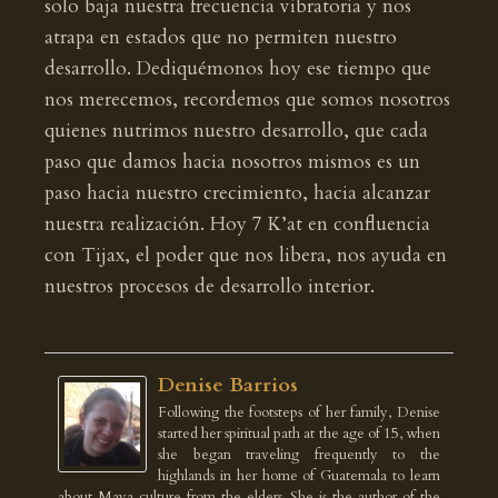
solo baja nuestra frecuencia vibratoria y nos
atrapa en estados que no permiten nuestro
desarrollo. Dediquémonos hoy ese tiempo que
nos merecemos, recordemos que somos nosotros
quienes nutrimos nuestro desarrollo, que cada
paso que damos hacia nosotros mismos es un
paso hacia nuestro crecimiento, hacia alcanzar
nuestra realización. Hoy 7 K’at en confluencia
con Tijax, el poder que nos libera, nos ayuda en
nuestros procesos de desarrollo interior.
Denise Barrios
Following the footsteps of her family, Denise
started her spiritual path at the age of 15, when
she began traveling frequently to the
highlands in her home of Guatemala to learn
about Maya culture from the elders. She is the author of the