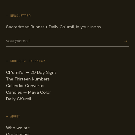
— NEWSLETTER
Sacredroad Runner + Daily Ch'umil, in your inbox.
→
— CHOLQ'IJ CALENDAR
Ch'umil'al — 20 Day Signs
The Thirteen Numbers
Calendar Converter
Candles — Maya Color
Daily Ch'umil
— ABOUT
Who we are
Our lineages