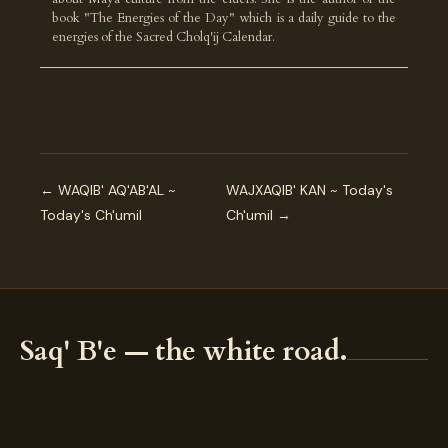
book "The Energies of the Day" which is a daily guide to the
energies of the Sacred Cholq'ij Calendar.
← WAQIB' AQ'AB'AL ~
WAJXAQIB' KAN ~ Today's
Today's Ch'umil
Ch'umil →
Saq' B'e — the white road.