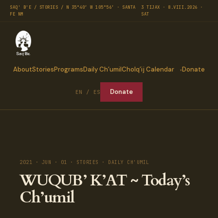
SAQ' B'E / STORIES / N 35°40′ W 105°56′ · SANTA
3 TIJAX · 8.VIII.2026 ·
FE NM
SAT
About
Stories
Programs
Daily Ch’umil
Cholq’ij Calendar
Donate
Donate
EN / ES
2021 · JUN · 01 · STORIES · DAILY CH'UMIL
WUQUB’ K’AT ~ Today’s
Ch’umil