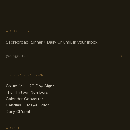
— NEWSLETTER
Sacredroad Runner + Daily Ch'umil, in your inbox.
→
— CHOLQ'IJ CALENDAR
Ch'umil'al — 20 Day Signs
The Thirteen Numbers
Calendar Converter
Candles — Maya Color
Daily Ch'umil
— ABOUT