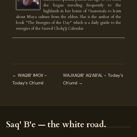
she began traveling frequently to the
highlands in her home of Guatemala to learn
about Maya culture from the elders. She is the author of the
book "The Energies of the Day" which is a daily guide to the
energies of the Sacred Cholq'ij Calendar.
← WAQIB' IMOX ~
WAJXAQIB' AQ'AB'AL ~ Today's
Today's Ch'umil
Ch'umil →
Saq' B'e — the white road.