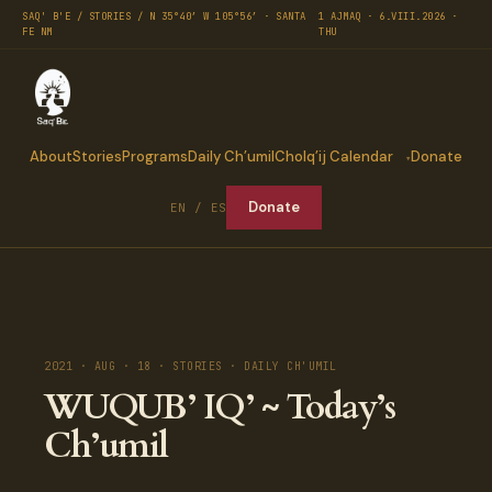
SAQ' B'E / STORIES / N 35°40′ W 105°56′ · SANTA
1 AJMAQ · 6.VIII.2026 ·
FE NM
THU
About
Stories
Programs
Daily Ch’umil
Cholq’ij Calendar
Donate
Donate
EN / ES
2021 · AUG · 18 · STORIES · DAILY CH'UMIL
WUQUB’ IQ’ ~ Today’s
Ch’umil