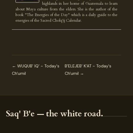
highlands in her home of Guatemala to learn
about Maya culture from the elders. She is the author of the
book "The Energies of the Day" which is a daily guide to the
energies of the Sacred Cholq'ij Calendar.
← WUQUB' IQ' ~ Today's
B'ELEJEB' K'AT ~ Today's
Ch'umil
Ch'umil →
Saq' B'e — the white road.