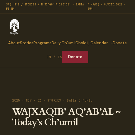
SAQ' B'E / STORIES / N 35°40′ W 105°56′ · SANTA
4 KAWOQ · 9.VIII.2026 ·
FE NM
SUN
About
Stories
Programs
Daily Ch’umil
Cholq’ij Calendar
Donate
Donate
EN / ES
2025 · NOV · 26 · STORIES · DAILY CH'UMIL
WAJXAQIB’ AQ’AB’AL ~
Today’s Ch’umil