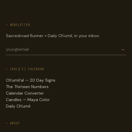
— NEWSLETTER
Sacredroad Runner + Daily Ch'umil, in your inbox.
→
— CHOLQ'IJ CALENDAR
Ch'umil'al — 20 Day Signs
The Thirteen Numbers
Calendar Converter
Candles — Maya Color
Daily Ch'umil
— ABOUT