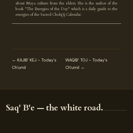
about Maya culture from the elders. She is the author of the
book "The Energies of the Day" which is a daily guide to the
energies of the Sacred Cholq'ij Calendar.
← KAJIB' KEJ ~ Today's
WAQIB' TOJ ~ Today's
Ch'umil
Ch'umil →
Saq' B'e — the white road.