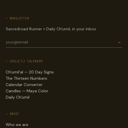
— NEWSLETTER
Sacredroad Runner + Daily Ch'umil, in your inbox.
→
— CHOLQ'IJ CALENDAR
Ch'umil'al — 20 Day Signs
The Thirteen Numbers
Calendar Converter
Candles — Maya Color
Daily Ch'umil
— ABOUT
Who we are