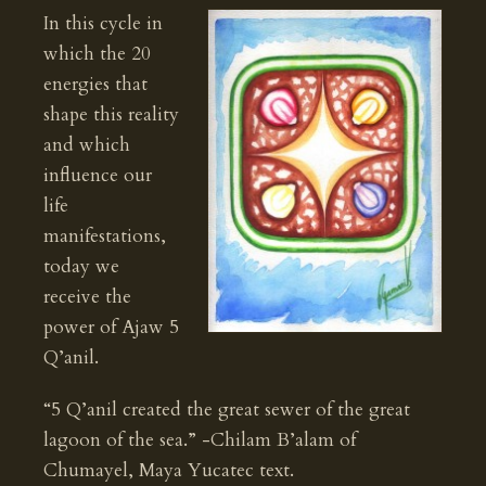
In this cycle in
which the 20
energies that
shape this reality
and which
influence our
life
manifestations,
today we
receive the
power of Ajaw 5
Q’anil.
“5 Q’anil created the great sewer of the great
lagoon of the sea.” -Chilam B’alam of
Chumayel, Maya Yucatec text.