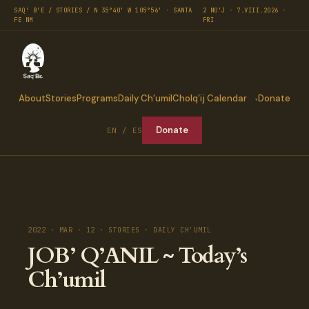
SAQ' B'E / STORIES / N 35°40′ W 105°56′ · SANTA
2 NO'J · 7.VIII.2026 ·
FE NM
FRI
About
Stories
Programs
Daily Ch’umil
Cholq’ij Calendar
Donate
Donate
EN / ES
2022 · MAR · 12 · STORIES · DAILY CH'UMIL
JOB’ Q’ANIL ~ Today’s
Ch’umil