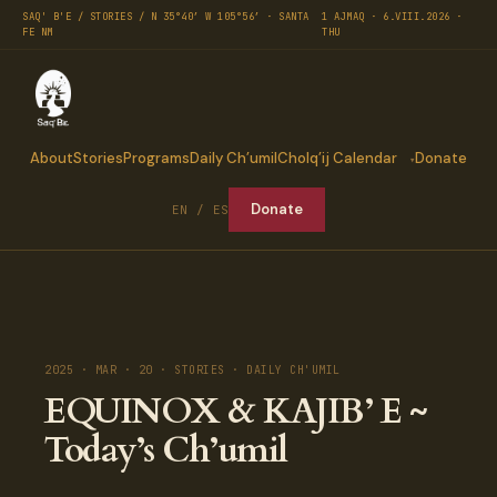
SAQ' B'E / STORIES / N 35°40′ W 105°56′ · SANTA
1 AJMAQ · 6.VIII.2026 ·
FE NM
THU
About
Stories
Programs
Daily Ch’umil
Cholq’ij Calendar
Donate
Donate
EN / ES
2025 · MAR · 20 · STORIES · DAILY CH'UMIL
EQUINOX & KAJIB’ E ~
Today’s Ch’umil