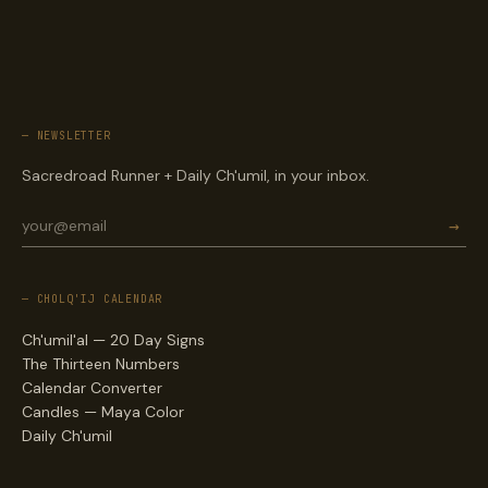
— NEWSLETTER
Sacredroad Runner + Daily Ch'umil, in your inbox.
→
— CHOLQ'IJ CALENDAR
Ch'umil'al — 20 Day Signs
The Thirteen Numbers
Calendar Converter
Candles — Maya Color
Daily Ch'umil