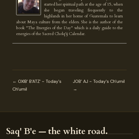
started her spiritual path at the age of 15, when
she began traveling frequently to the
highlands in her home of Guatemala to learn
about Maya culture from the elders. She is the author of the
book "The Energies of the Day" which is a daily guide to the
energies of the Sacred Cholq'ij Calendar.
← OXIB' B'ATZ' ~ Today's
JOB' AJ ~ Today's Ch'umil
Ch'umil
→
Saq' B'e — the white road.