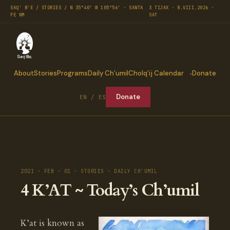
SAQ' B'E / STORIES / N 35°40′ W 105°56′ · SANTA
3 TIJAX · 8.VIII.2026 ·
FE NM
SAT
About
Stories
Programs
Daily Ch’umil
Cholq’ij Calendar
Donate
Donate
EN / ES
2021 · FEB · 01 · STORIES · DAILY CH'UMIL
4 K’AT ~ Today’s Ch’umil
K’at is known as