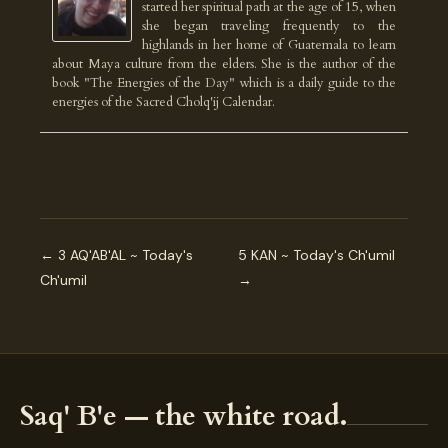
started her spiritual path at the age of 15, when
she began traveling frequently to the
highlands in her home of Guatemala to learn
about Maya culture from the elders. She is the author of the
book "The Energies of the Day" which is a daily guide to the
energies of the Sacred Cholq'ij Calendar.
← 3 AQ'AB'AL ~ Today's
5 KAN ~ Today's Ch'umil
Ch'umil
→
Saq' B'e — the white road.