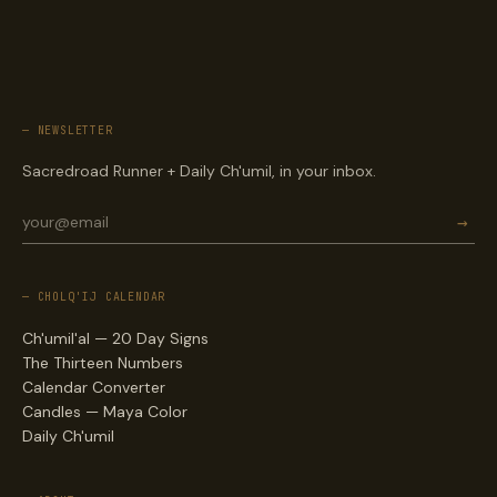
— NEWSLETTER
Sacredroad Runner + Daily Ch'umil, in your inbox.
→
— CHOLQ'IJ CALENDAR
Ch'umil'al — 20 Day Signs
The Thirteen Numbers
Calendar Converter
Candles — Maya Color
Daily Ch'umil