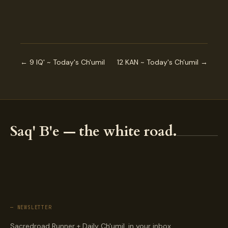
← 9 IQ' ~ Today's Ch'umil
12 KAN ~ Today's Ch'umil →
Saq' B'e — the white road.
— NEWSLETTER
Sacredroad Runner + Daily Ch'umil, in your inbox.