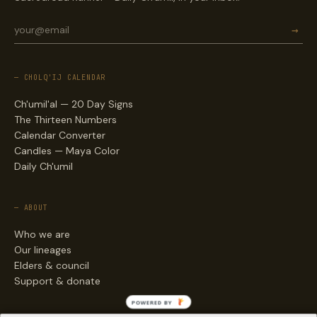
→
— CHOLQ'IJ CALENDAR
Ch'umil'al — 20 Day Signs
The Thirteen Numbers
Calendar Converter
Candles — Maya Color
Daily Ch'umil
— ABOUT
Who we are
Our lineages
Elders & council
Support & donate
POWERED BY