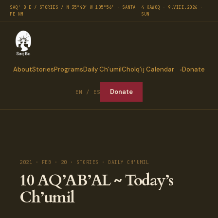
SAQ' B'E / STORIES / N 35°40′ W 105°56′ · SANTA
4 KAWOQ · 9.VIII.2026 ·
FE NM
SUN
About
Stories
Programs
Daily Ch’umil
Cholq’ij Calendar
Donate
Donate
EN / ES
2021 · FEB · 20 · STORIES · DAILY CH'UMIL
10 AQ’AB’AL ~ Today’s
Ch’umil